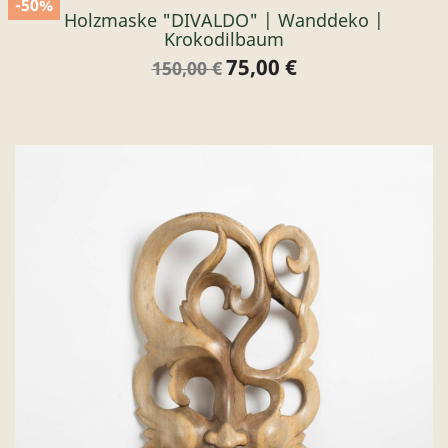
-50%
Holzmaske "DIVALDO" | Wanddeko |
Krokodilbaum
75,00 €
Verkaufspreis
Preis
150,00 €