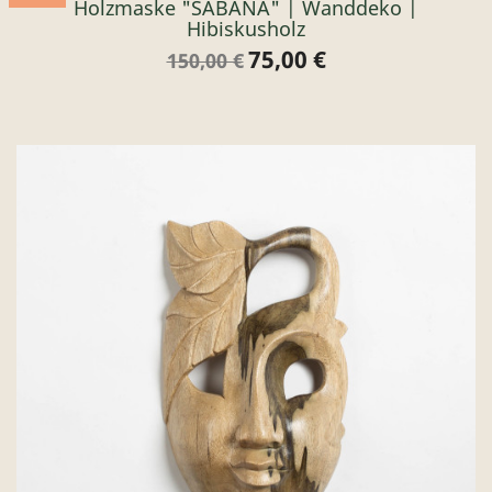
Holzmaske "SABANA" | Wanddeko |
Hibiskusholz
75,00 €
Verkaufspreis
Preis
150,00 €