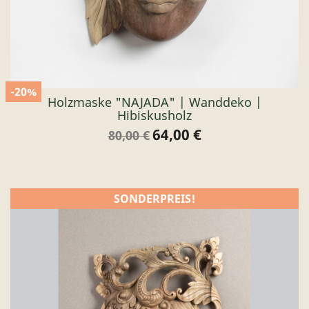
-20%
Holzmaske "NAJADA" | Wanddeko |
Hibiskusholz
64,00 €
Verkaufspreis
Preis
80,00 €
SONDERPREIS!