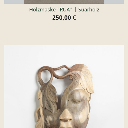
Holzmaske "RUA" | Suarholz
250,00 €
Preis