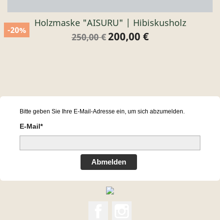
Holzmaske "AISURU" | Hibiskusholz
-20%
200,00 €
Verkaufspreis
Preis
250,00 €
Bitte geben Sie Ihre E-Mail-Adresse ein, um sich abzumelden.
E-Mail*
Abmelden
Facebook
Instagram