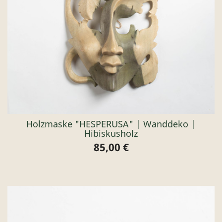
Holzmaske "HESPERUSA" | Wanddeko |
Hibiskusholz
85,00 €
Preis