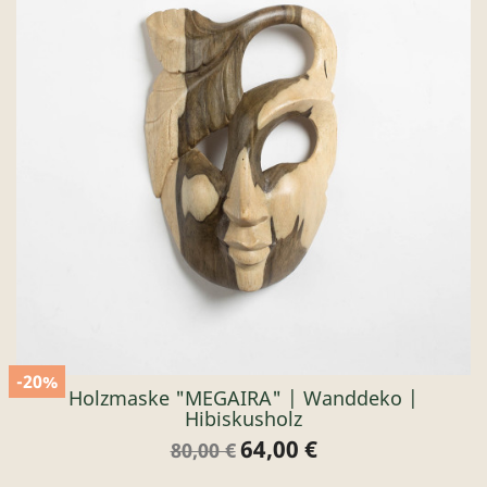
-20%
Holzmaske "MEGAIRA" | Wanddeko |
Hibiskusholz
64,00 €
Verkaufspreis
Preis
80,00 €