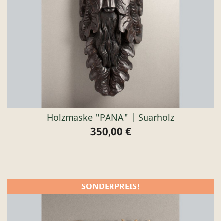
Holzmaske "PANA" | Suarholz
350,00 €
Preis
SONDERPREIS!