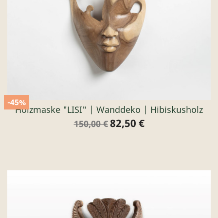
-45%
Holzmaske "LISI" | Wanddeko | Hibiskusholz
82,50 €
Verkaufspreis
Preis
150,00 €