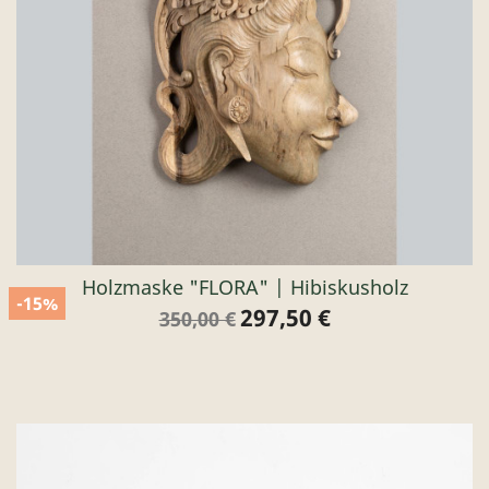
Holzmaske "FLORA" | Hibiskusholz
-15%
297,50 €
Verkaufspreis
Preis
350,00 €