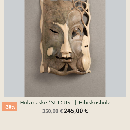
Holzmaske "SULCUS" | Hibiskusholz
-30%
245,00 €
Verkaufspreis
Preis
350,00 €