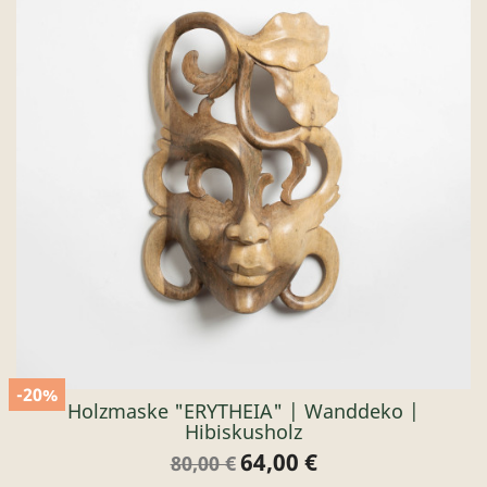
-20%
Holzmaske "ERYTHEIA" | Wanddeko |
Hibiskusholz
64,00 €
Verkaufspreis
Preis
80,00 €