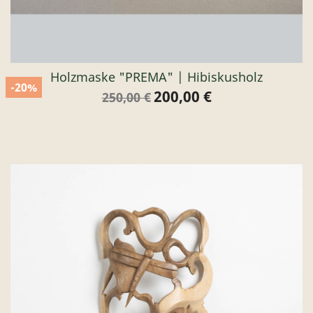
Holzmaske "PREMA" | Hibiskusholz
-20%
200,00 €
Verkaufspreis
Preis
250,00 €