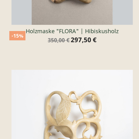
Holzmaske "FLORA" | Hibiskusholz
-15%
297,50 €
Verkaufspreis
Preis
350,00 €