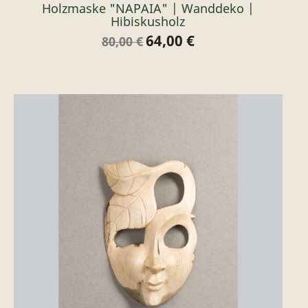
Holzmaske "NAPAIA" | Wanddeko |
Hibiskusholz
64,00 €
Verkaufspreis
Preis
80,00 €