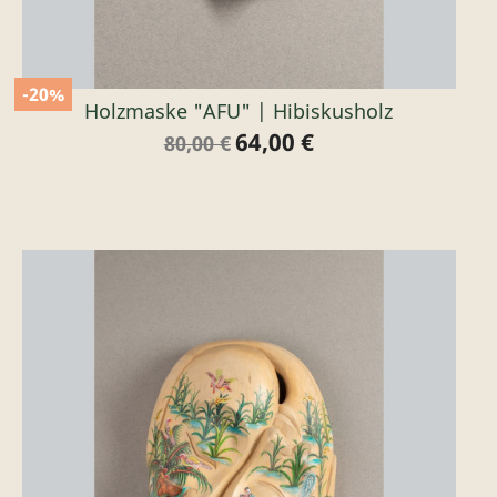
-20%
Holzmaske "AFU" | Hibiskusholz
64,00 €
Verkaufspreis
Preis
80,00 €