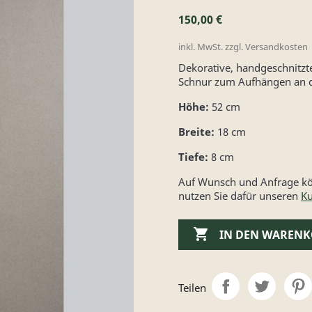
150,00 €
inkl. MwSt. zzgl. Versandkosten
Dekorative, handgeschnitzt
Schnur zum Aufhängen an de
Höhe:
52 cm
Breite:
18 cm
Tiefe:
8 cm
Auf Wunsch und Anfrage kön
nutzen Sie dafür unseren
Ku

IN DEN WAREN
Teilen