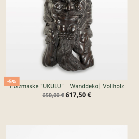
-5%
Holzmaske "UKULU" | Wanddeko| Vollholz
617,50 €
Verkaufspreis
Preis
650,00 €