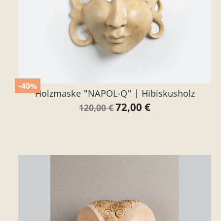
-40%
Holzmaske "NAPOL-Q" | Hibiskusholz
72,00 €
Verkaufspreis
Preis
120,00 €