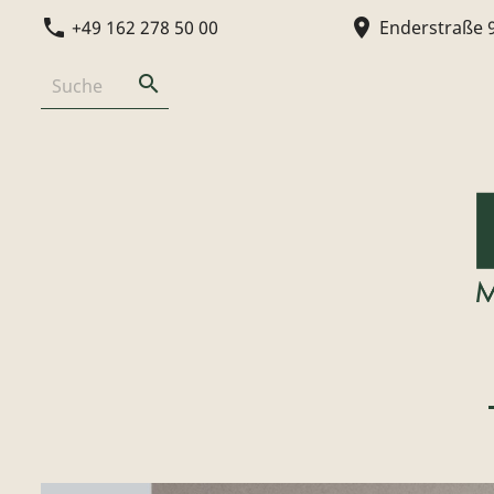
phone
location_on
+49 162 278 50 00
Enderstraße 
