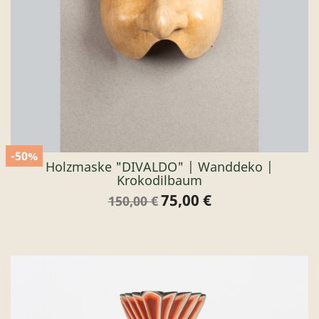
-50%
Holzmaske "DIVALDO" | Wanddeko |
Krokodilbaum
75,00 €
Verkaufspreis
Preis
150,00 €