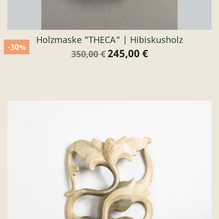
Holzmaske "THECA" | Hibiskusholz
-30%
245,00 €
Verkaufspreis
Preis
350,00 €