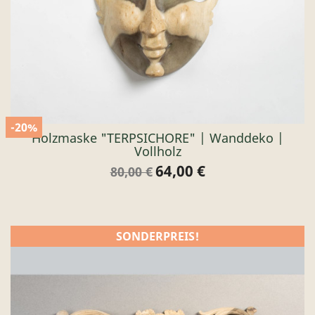
-20%
Holzmaske "TERPSICHORE" | Wanddeko |
Vollholz
64,00 €
Verkaufspreis
Preis
80,00 €
SONDERPREIS!