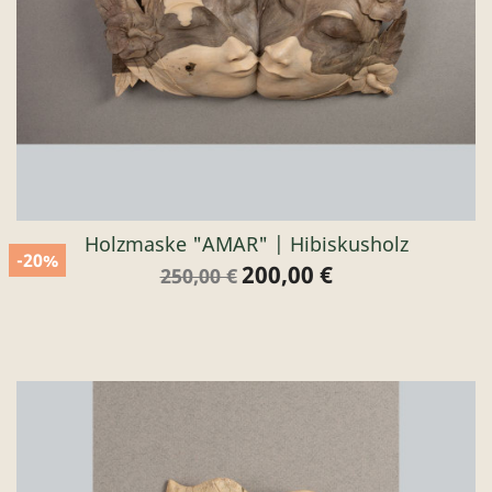
Holzmaske "AMAR" | Hibiskusholz
-20%
200,00 €
Verkaufspreis
Preis
250,00 €