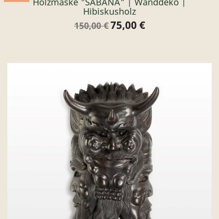
Holzmaske "SABANA" | Wanddeko |
Hibiskusholz
75,00 €
Verkaufspreis
Preis
150,00 €