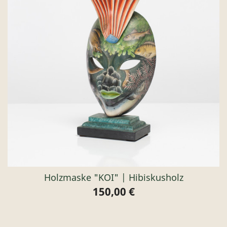
Holzmaske "KOI" | Hibiskusholz
150,00 €
Preis