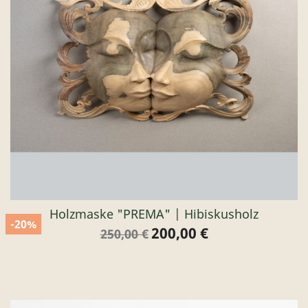
Holzmaske "PREMA" | Hibiskusholz
-20%
200,00 €
Verkaufspreis
Preis
250,00 €