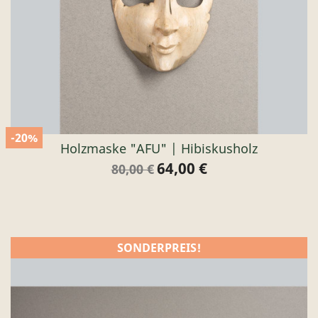
-20%
Holzmaske "AFU" | Hibiskusholz
64,00 €
Verkaufspreis
Preis
80,00 €
SONDERPREIS!