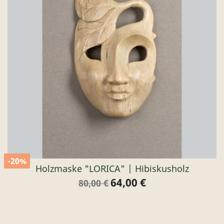
-20%
Holzmaske "LORICA" | Hibiskusholz
64,00 €
Verkaufspreis
Preis
80,00 €