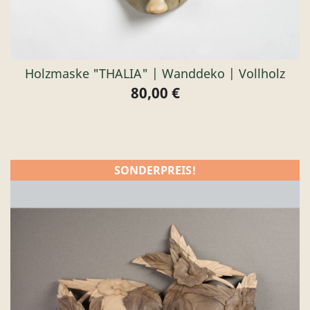
Holzmaske "THALIA" | Wanddeko | Vollholz
80,00 €
Preis
SONDERPREIS!