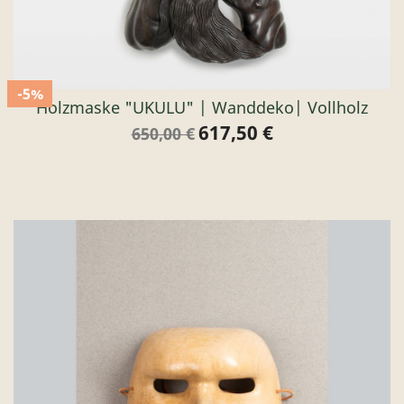
-5%
Holzmaske "UKULU" | Wanddeko| Vollholz
617,50 €
Verkaufspreis
Preis
650,00 €