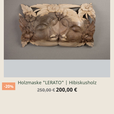
Holzmaske "LERATO" | Hibiskusholz
-20%
200,00 €
Verkaufspreis
Preis
250,00 €