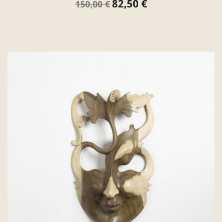
82,50 €
Verkaufspreis
Preis
150,00 €