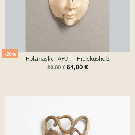
-20%
Holzmaske "AFU" | Hibiskusholz
64,00 €
Verkaufspreis
Preis
80,00 €