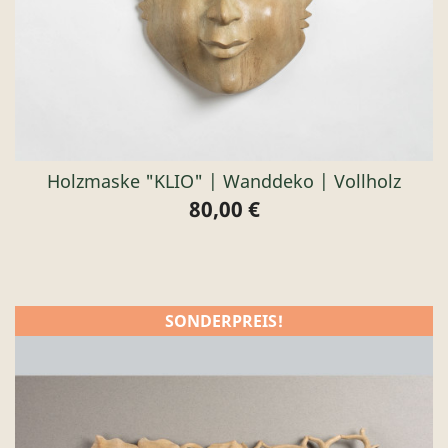
Holzmaske "KLIO" | Wanddeko | Vollholz
80,00 €
Preis
SONDERPREIS!