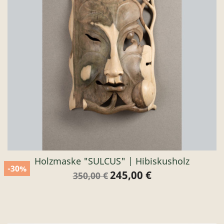
Holzmaske "SULCUS" | Hibiskusholz
-30%
245,00 €
Verkaufspreis
Preis
350,00 €