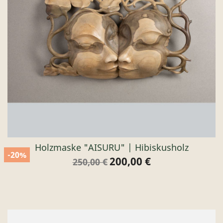
Holzmaske "AISURU" | Hibiskusholz
-20%
200,00 €
Verkaufspreis
Preis
250,00 €