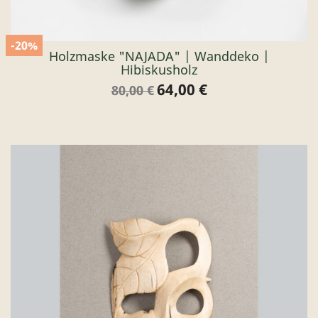
-20%
Holzmaske "NAJADA" | Wanddeko |
Hibiskusholz
64,00 €
Verkaufspreis
Preis
80,00 €