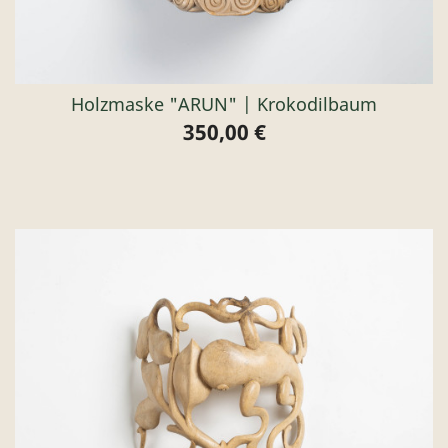
Holzmaske "ARUN" | Krokodilbaum
350,00 €
Preis