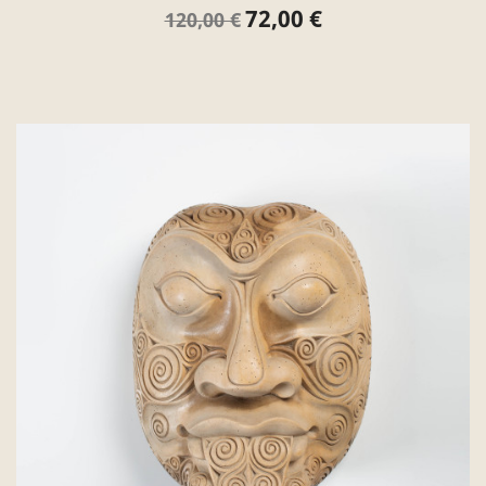
72,00 €
Verkaufspreis
Preis
120,00 €