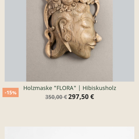
Holzmaske "FLORA" | Hibiskusholz
-15%
297,50 €
Verkaufspreis
Preis
350,00 €