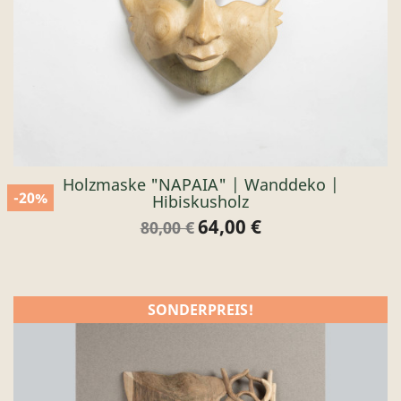
Holzmaske "NAPAIA" | Wanddeko |
-20%
Hibiskusholz
64,00 €
Verkaufspreis
Preis
80,00 €
SONDERPREIS!