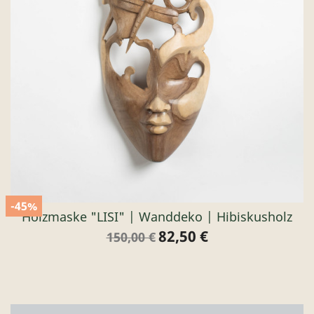
-45%
Holzmaske "LISI" | Wanddeko | Hibiskusholz
82,50 €
Verkaufspreis
Preis
150,00 €