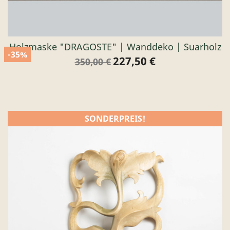
Holzmaske "DRAGOSTE" | Wanddeko | Suarholz
-35%
227,50 €
Verkaufspreis
Preis
350,00 €
SONDERPREIS!