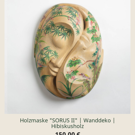
Holzmaske "SORUS II" | Wanddeko |
Hibiskusholz
150,00 €
Preis