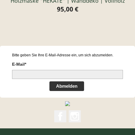
Holzmaske "HEKATE" | Wanddeko | Vollholz
95,00 €
Preis
Bitte geben Sie Ihre E-Mail-Adresse ein, um sich abzumelden.
E-Mail*
Abmelden
Facebook
Instagram