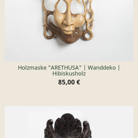
Holzmaske "ARETHUSA" | Wanddeko |
Hibiskusholz
85,00 €
Preis