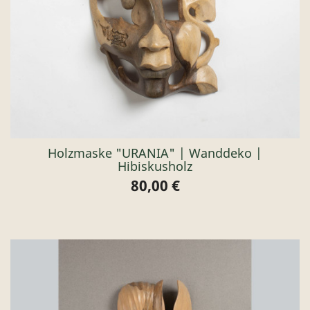
Holzmaske "URANIA" | Wanddeko |
Hibiskusholz
80,00 €
Preis