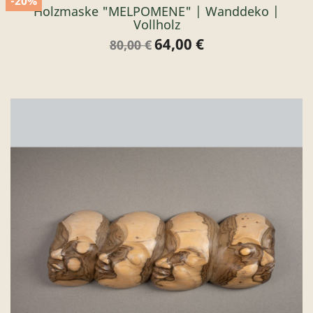
-20%
Holzmaske "MELPOMENE" | Wanddeko |
Vollholz
64,00 €
Verkaufspreis
Preis
80,00 €