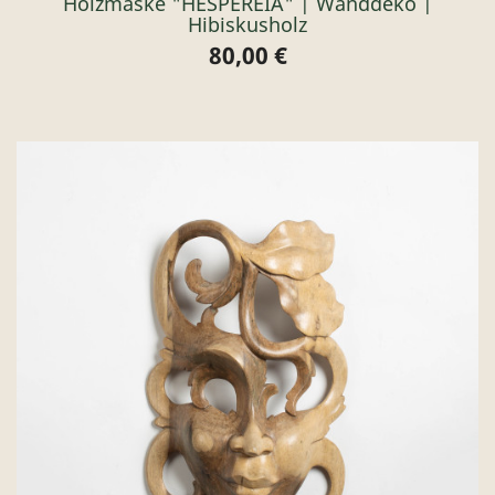
Holzmaske "HESPEREIA" | Wanddeko |
Hibiskusholz
80,00 €
Preis