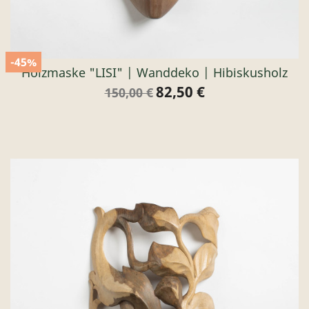
-45%
Holzmaske "LISI" | Wanddeko | Hibiskusholz
82,50 €
Verkaufspreis
Preis
150,00 €