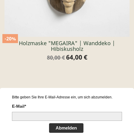
-20%
Holzmaske "MEGAIRA" | Wanddeko |
Hibiskusholz
64,00 €
Verkaufspreis
Preis
80,00 €
Bitte geben Sie Ihre E-Mail-Adresse ein, um sich abzumelden.
E-Mail*
Abmelden