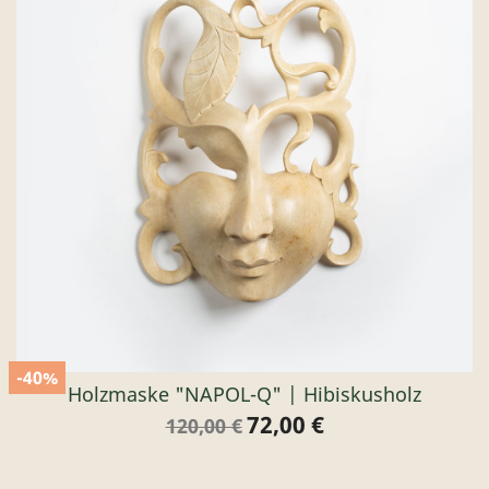
-40%
Holzmaske "NAPOL-Q" | Hibiskusholz
72,00 €
Verkaufspreis
Preis
120,00 €