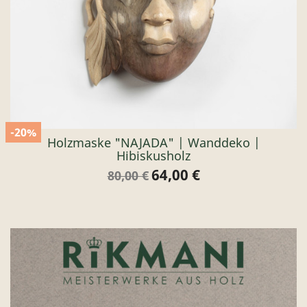
-20%
Holzmaske "NAJADA" | Wanddeko |
Hibiskusholz
64,00 €
Verkaufspreis
Preis
80,00 €