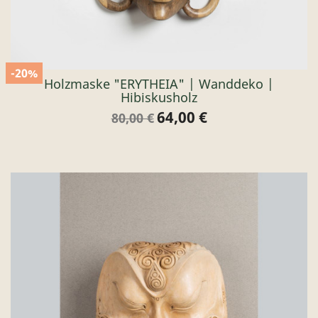
-20%
Holzmaske "ERYTHEIA" | Wanddeko |
Hibiskusholz
64,00 €
Verkaufspreis
Preis
80,00 €