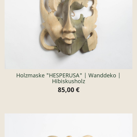
Holzmaske "HESPERUSA" | Wanddeko |
Hibiskusholz
85,00 €
Preis