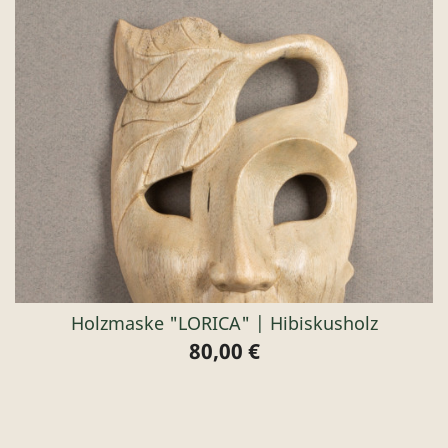
Holzmaske "LORICA" | Hibiskusholz
80,00 €
Preis