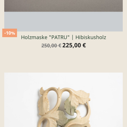
-10%
Holzmaske "PATRU" | Hibiskusholz
225,00 €
Verkaufspreis
Preis
250,00 €