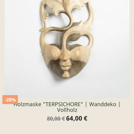
-20%
Holzmaske "TERPSICHORE" | Wanddeko |
Vollholz
64,00 €
Verkaufspreis
Preis
80,00 €