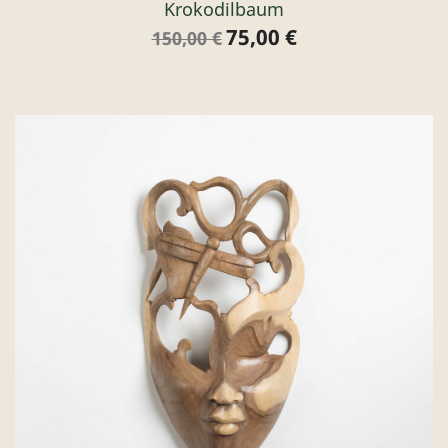
Krokodilbaum
75,00 €
Verkaufspreis
Preis
150,00 €