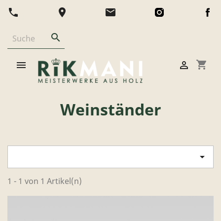
phone
location_on
email

shopping_cart


Weinständer

1 - 1 von 1 Artikel(n)