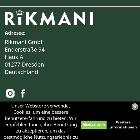
Adresse:
Rikmani GmbH
Enderstraße 94
Haus A
01277 Dresden
Deutschland
Unser Webstore verwendet
Cookies, um eine bessere
Alle Preise verstehen sich inklusive Mehrwertsteuer
Benutzererfahrung zu bieten. Wir
Weitere
empfehlen Ihnen, ihre Benutzung
Akzeptieren
Haben Sie Fragen?
Informationen
zu akzeptieren, um das
© 2026 - RIKMANI™
Bei Interesse an einer BESICHTIGUNG unserer Objekte
bestmögliche Nutzungserlebnis zu