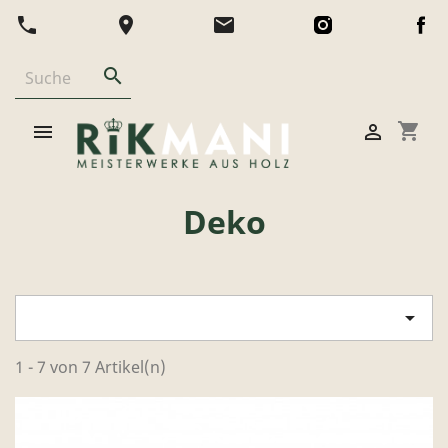
phone
location_on
email

shopping_cart


Deko

1 - 7 von 7 Artikel(n)