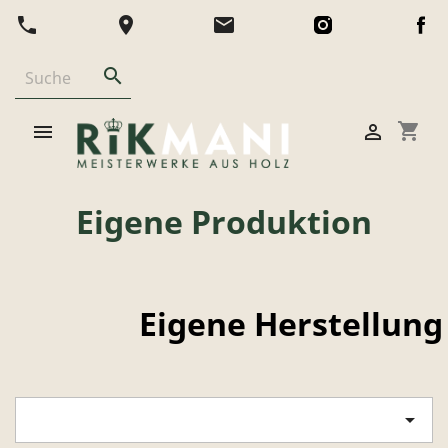
phone
location_on
email

shopping_cart


Eigene Produktion
Eigene Herstellung
