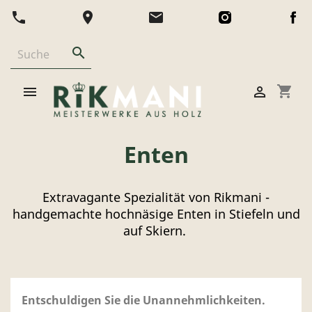
phone
location_on
email

shopping_cart


Enten
Extravagante Spezialität von Rikmani -
handgemachte hochnäsige Enten in Stiefeln und
auf Skiern.
Entschuldigen Sie die Unannehmlichkeiten.