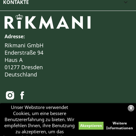
KONTAKTE

Adresse:
Rikmani GmbH
Enderstraße 94
Haus A
01277 Dresden
Deutschland
Unser Webstore verwendet
Cookies, um eine bessere
Alle Preise verstehen sich inklusive Mehrwertsteuer
Benutzererfahrung zu bieten. Wir
Weitere
empfehlen Ihnen, ihre Benutzung
Akzeptieren
Haben Sie Fragen?
Informationen
zu akzeptieren, um das
© 2026 - RIKMANI™
Bei Interesse an einer BESICHTIGUNG unserer Objekte