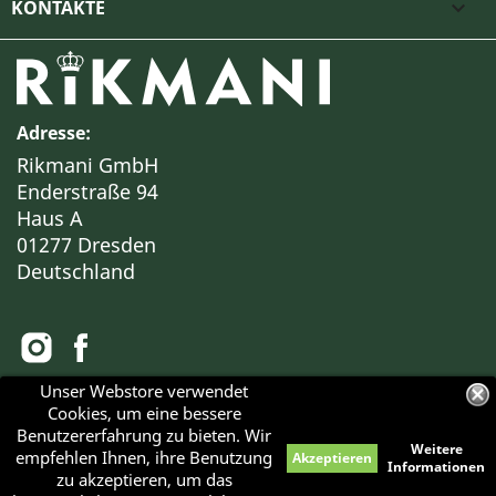
KONTAKTE

Adresse:
Rikmani GmbH
Enderstraße 94
Haus A
01277 Dresden
Deutschland
Unser Webstore verwendet
Cookies, um eine bessere
Alle Preise verstehen sich inklusive Mehrwertsteuer
Benutzererfahrung zu bieten. Wir
Weitere
empfehlen Ihnen, ihre Benutzung
Akzeptieren
Haben Sie Fragen?
Informationen
zu akzeptieren, um das
© 2026 - RIKMANI™
Bei Interesse an einer BESICHTIGUNG unserer Objekte