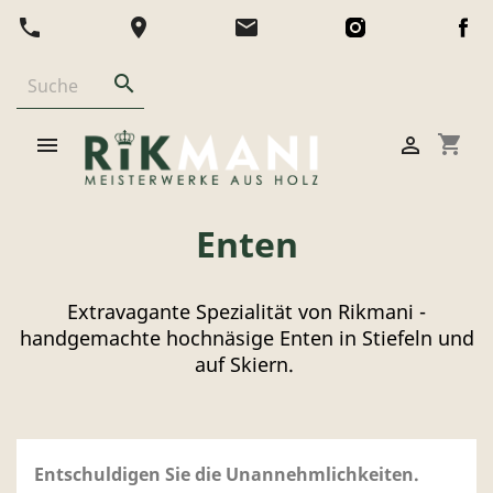
phone
location_on
email

shopping_cart


Enten
Extravagante Spezialität von Rikmani -
handgemachte hochnäsige Enten in Stiefeln und
auf Skiern.
Entschuldigen Sie die Unannehmlichkeiten.