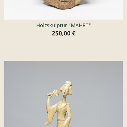
Holzskulptur "MAHRT"
250,00 €
Preis