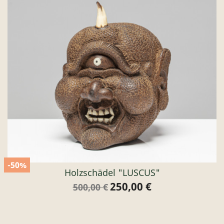
-50%
Holzschädel "LUSCUS"
250,00 €
Verkaufspreis
Preis
500,00 €