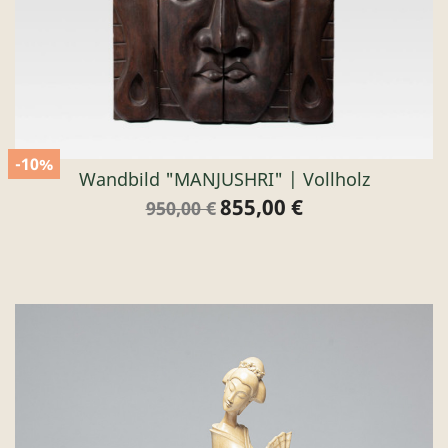
-10%
Wandbild "MANJUSHRI" | Vollholz
855,00 €
Verkaufspreis
Preis
950,00 €