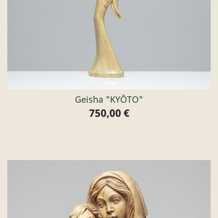
Geisha "KYŌTO"
750,00 €
Preis