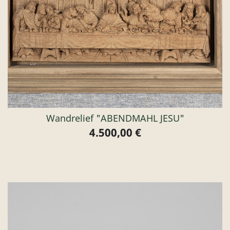
Wandrelief "ABENDMAHL JESU"
4.500,00 €
Preis