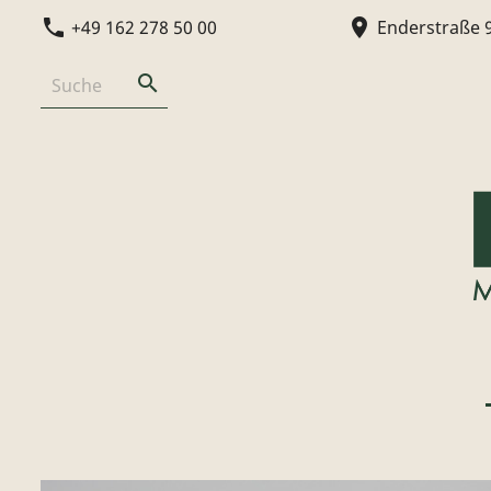
phone
location_on
+49 162 278 50 00
Enderstraße 
