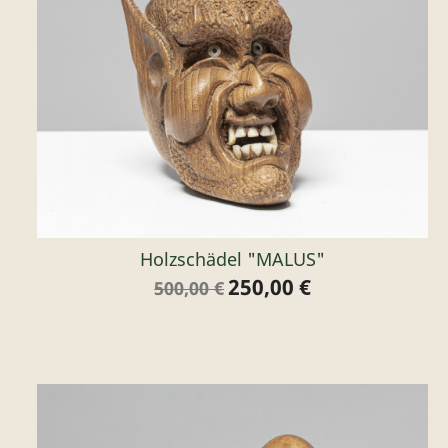
Holzschädel "MALUS"
250,00 €
Verkaufspreis
Preis
500,00 €