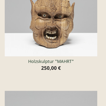
Holzskulptur "MAHRT"
250,00 €
Preis