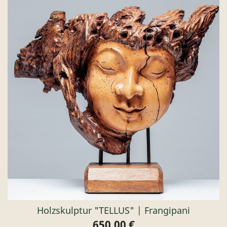
Holzskulptur "TELLUS" | Frangipani
650,00 €
Preis