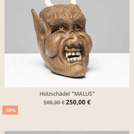
Holzschädel "MALUS"
250,00 €
Verkaufspreis
Preis
500,00 €
-50%