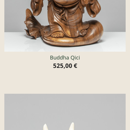
Buddha Qici
525,00 €
Preis