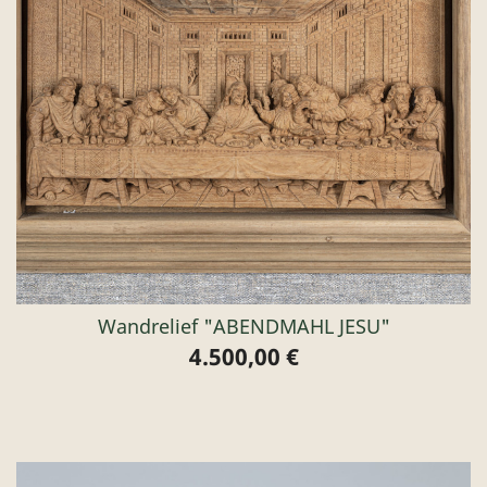
Wandrelief "ABENDMAHL JESU"
4.500,00 €
Preis