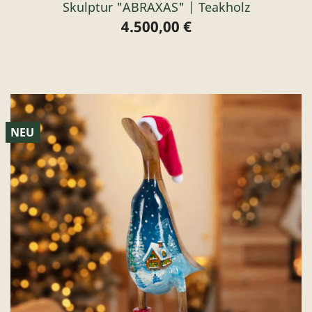
Skulptur "ABRAXAS" | Teakholz
4.500,00 €
Preis
NEU