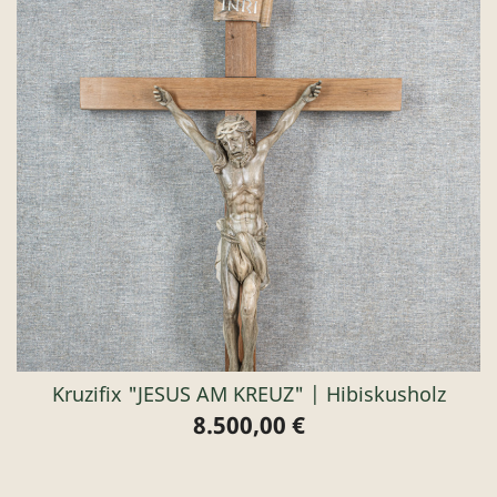
Kruzifix "JESUS AM KREUZ" | Hibiskusholz
8.500,00 €
Preis