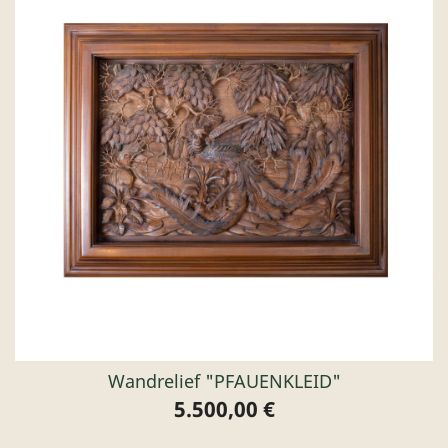
Wandrelief "PFAUENKLEID"
5.500,00 €
Preis