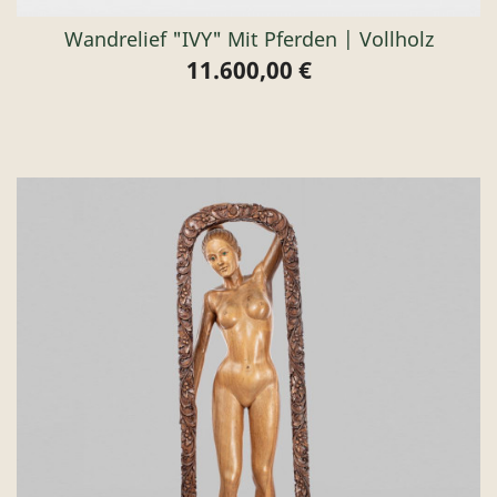
Wandrelief "IVY" Mit Pferden | Vollholz
11.600,00 €
Preis