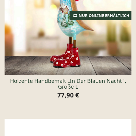
NUR ONLINE ERHÄLTLICH
Holzente Handbemalt „In Der Blauen Nacht",
Größe L
77,90 €
Preis