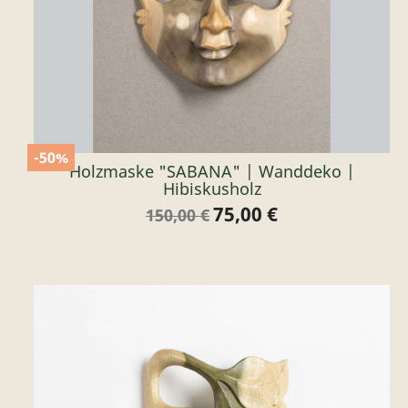
-50%
Holzmaske "SABANA" | Wanddeko |
Hibiskusholz
75,00 €
Verkaufspreis
Preis
150,00 €