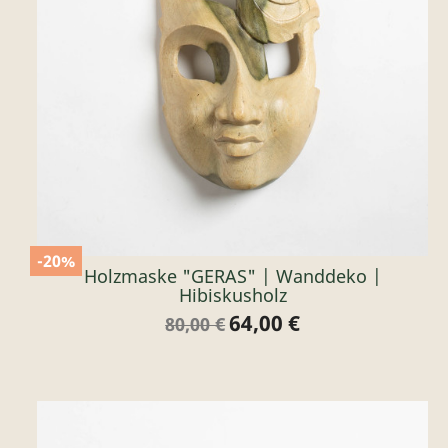
-20%
Holzmaske "GERAS" | Wanddeko |
Hibiskusholz
64,00 €
Verkaufspreis
Preis
80,00 €