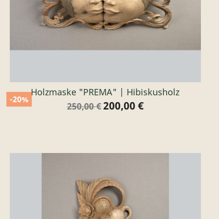
Holzmaske "PREMA" | Hibiskusholz
-20%
200,00 €
Verkaufspreis
Preis
250,00 €