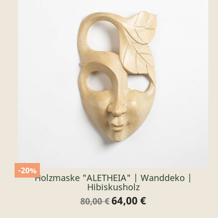
-20%
Holzmaske "ALETHEIA" | Wanddeko |
Hibiskusholz
64,00 €
Verkaufspreis
Preis
80,00 €