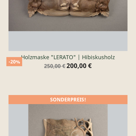
Holzmaske "LERATO" | Hibiskusholz
-20%
200,00 €
Verkaufspreis
Preis
250,00 €
SONDERPREIS!