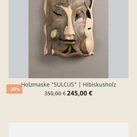
Holzmaske "SULCUS" | Hibiskusholz
-30%
245,00 €
Verkaufspreis
Preis
350,00 €