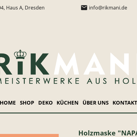
email
94, Haus A, Dresden
info@rikmani.de
HOME
SHOP
DEKO
KÜCHEN
ÜBER UNS
KONTAK
Holzmaske "NAPA