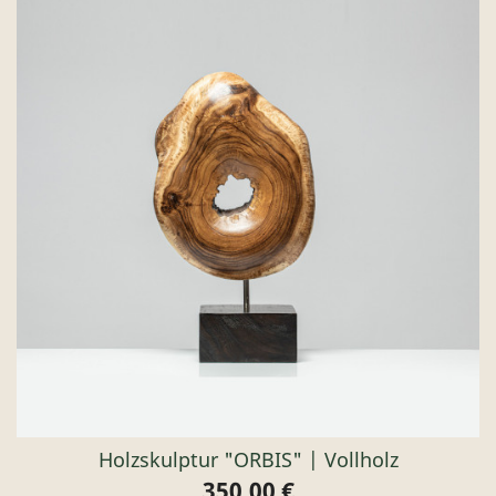
Holzskulptur "ORBIS" | Vollholz
350,00 €
Preis