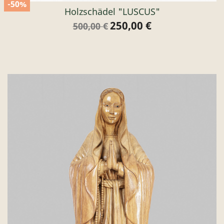
-50%
Holzschädel "LUSCUS"
250,00 €
Verkaufspreis
Preis
500,00 €