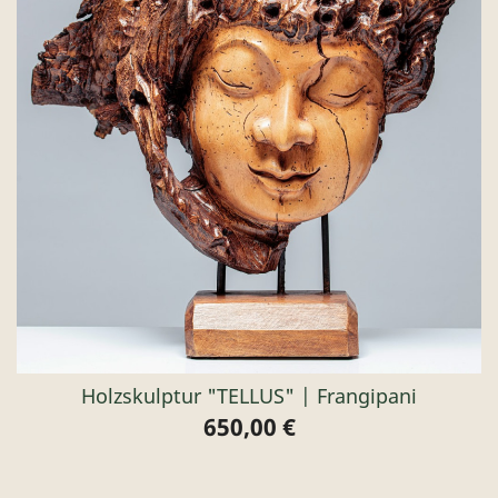
Holzskulptur "TELLUS" | Frangipani
650,00 €
Preis