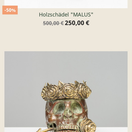
-50%
Holzschädel "MALUS"
250,00 €
Verkaufspreis
Preis
500,00 €