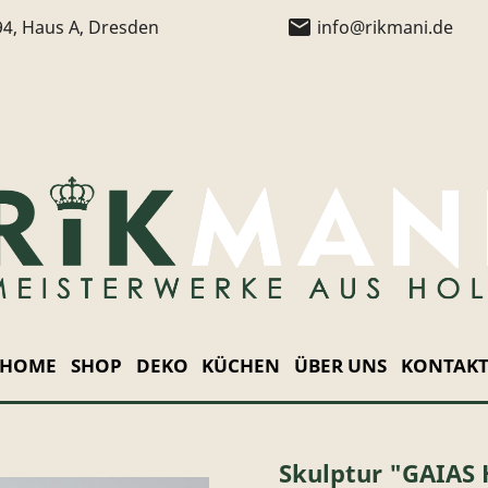
email
94, Haus A, Dresden
info@rikmani.de
HOME
SHOP
DEKO
KÜCHEN
ÜBER UNS
KONTAK
Skulptur "GAIAS