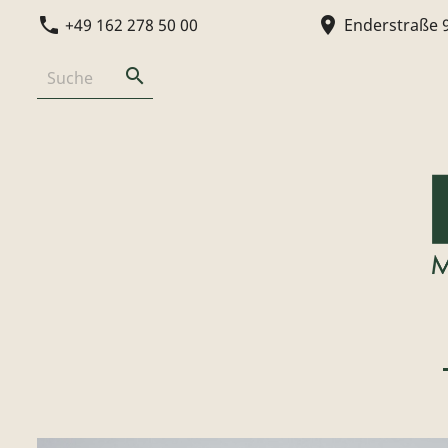
phone
location_on
+49 162 278 50 00
Enderstraße 
