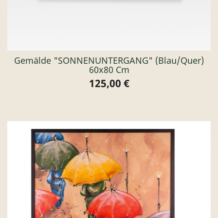
Gemälde "SONNENUNTERGANG" (blau/quer)
60x80 Cm
125,00 €
Preis