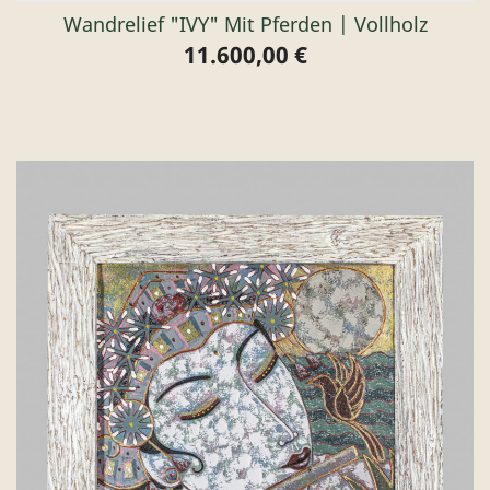
Wandrelief "IVY" Mit Pferden | Vollholz
11.600,00 €
Preis