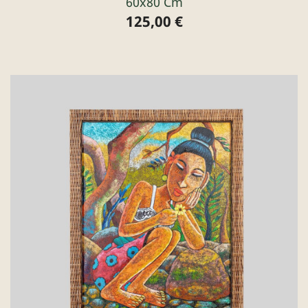
60x80 Cm
125,00 €
Preis