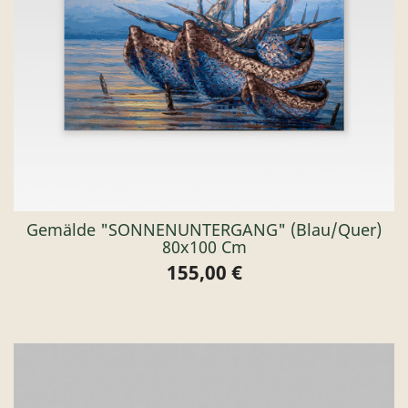
Gemälde "SONNENUNTERGANG" (blau/quer)
80x100 Cm
155,00 €
Preis