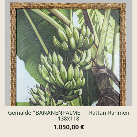
Gemälde "BANANENPALME" | Rattan-Rahmen
138x118
1.050,00 €
Preis