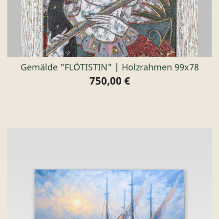
Gemälde "FLÖTISTIN" | Holzrahmen 99x78
750,00 €
Preis