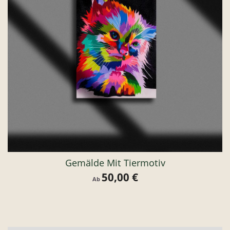
Gemälde Mit Tiermotiv
50,00 €
Preis
Ab