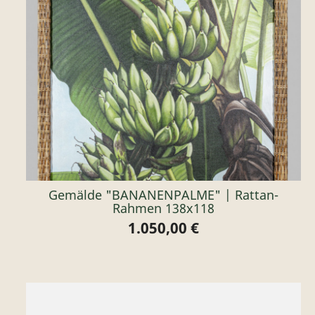
Gemälde "BANANENPALME" | Rattan-
Rahmen 138x118
1.050,00 €
Preis