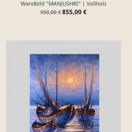
Wandbild "MANJUSHRI" | Vollholz
855,00 €
Verkaufspreis
Preis
950,00 €