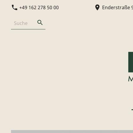
phone
location_on
+49 162 278 50 00
Enderstraße 
