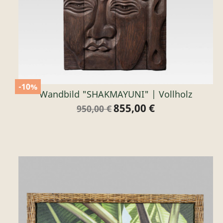
-10%
Wandbild "SHAKMAYUNI" | Vollholz
855,00 €
Verkaufspreis
Preis
950,00 €