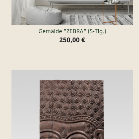
Gemälde "ZEBRA" (5-Tlg.)
250,00 €
Preis