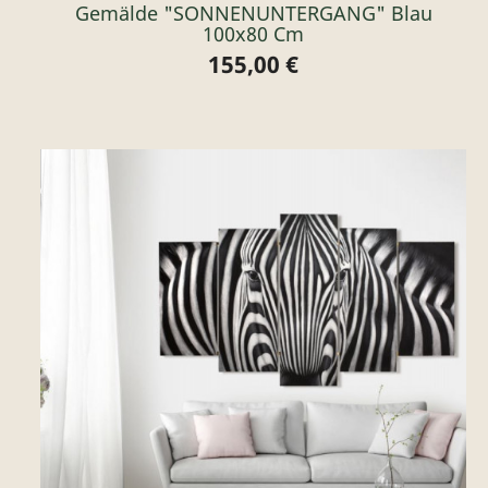
Gemälde "SONNENUNTERGANG" Blau
100x80 Cm
155,00 €
Preis