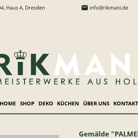
email
94, Haus A, Dresden
info@rikmani.de
HOME
SHOP
DEKO
KÜCHEN
ÜBER UNS
KONTAK
Gemälde "PALMEN