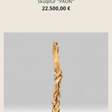
Skulptur "PAON"
22.500,00 €
Preis