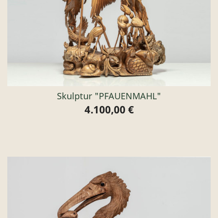
Skulptur "PFAUENMAHL"
4.100,00 €
Preis