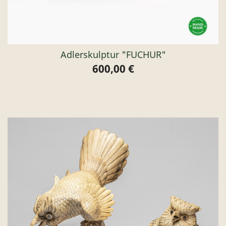
Adlerskulptur "FUCHUR"
600,00 €
Preis