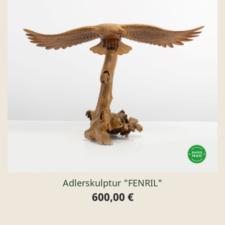
Adlerskulptur "FENRIL"
600,00 €
Preis