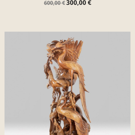
300,00 €
Verkaufspreis
Preis
600,00 €