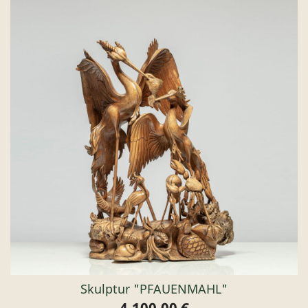
Skulptur "PFAUENMAHL"
4.100,00 €
Preis