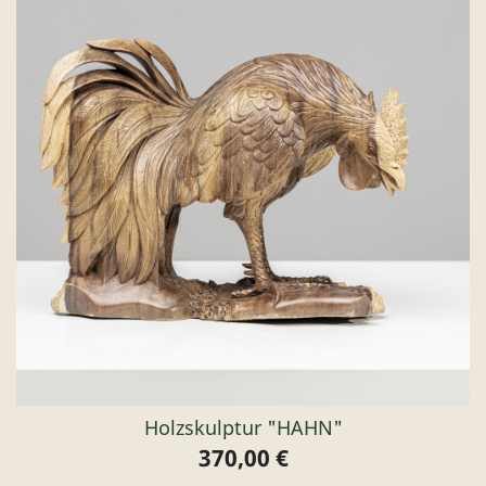
Holzskulptur "HAHN"
370,00 €
Preis