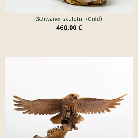
Schwanenskulptur (gold)
460,00 €
Preis