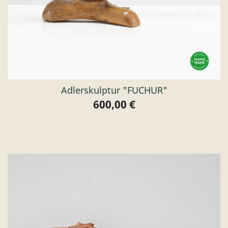
Adlerskulptur "FUCHUR"
600,00 €
Preis