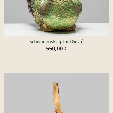
Schwanenskulptur (grün)
550,00 €
Preis