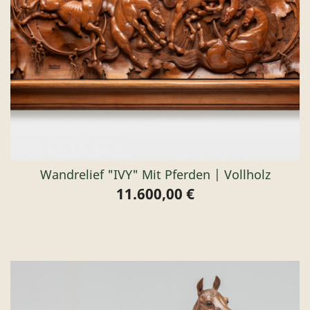
Wandrelief "IVY" Mit Pferden | Vollholz
11.600,00 €
Preis