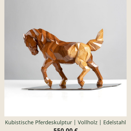
Kubistische Pferdeskulptur | Vollholz | Edelstahl
550,00 €
Preis