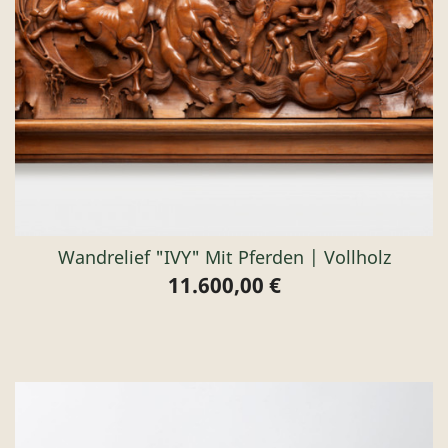
Wandrelief "IVY" Mit Pferden | Vollholz
11.600,00 €
Preis