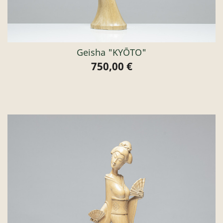
Geisha "KYŌTO"
750,00 €
Preis