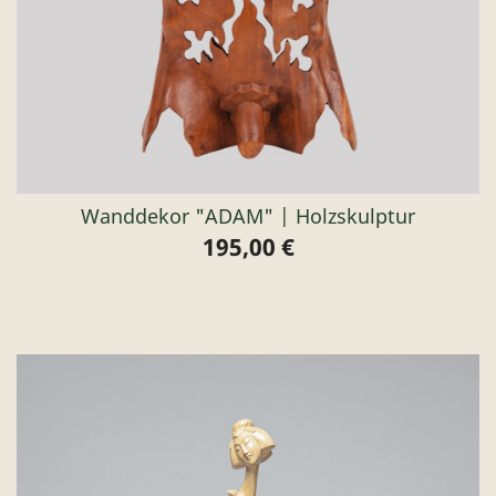
Wanddekor "ADAM" | Holzskulptur
195,00 €
Preis