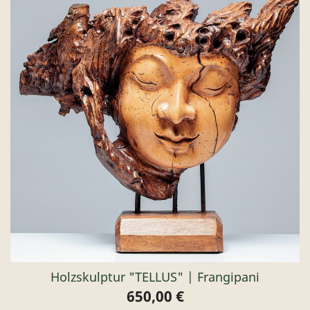
Holzskulptur "TELLUS" | Frangipani
650,00 €
Preis