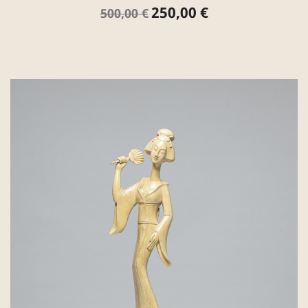
250,00 €
Verkaufspreis
Preis
500,00 €