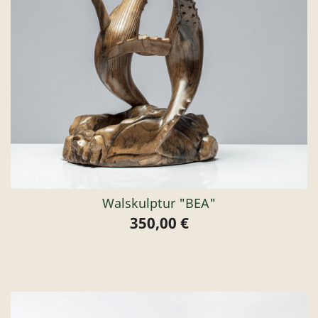
Walskulptur "BEA"
350,00 €
Preis