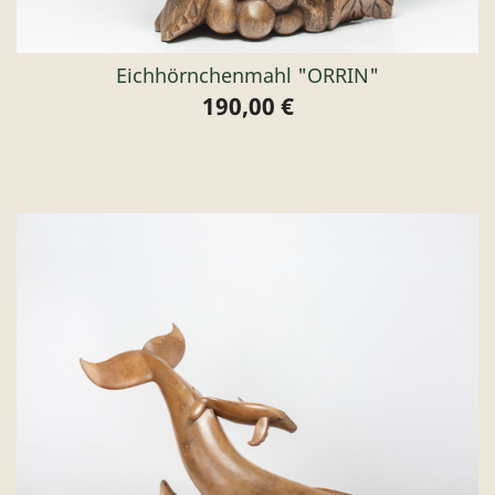
Eichhörnchenmahl "ORRIN"
190,00 €
Preis