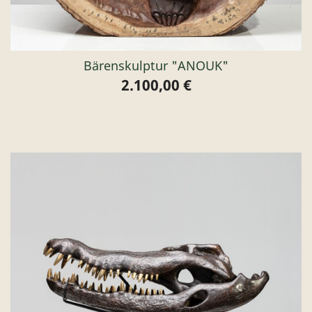
Bärenskulptur "ANOUK"
2.100,00 €
Preis