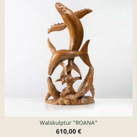
Walskulptur "ROANA"
610,00 €
Preis