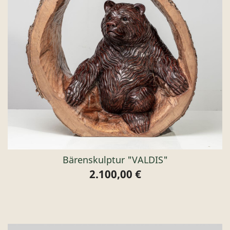
Bärenskulptur "VALDIS"
2.100,00 €
Preis