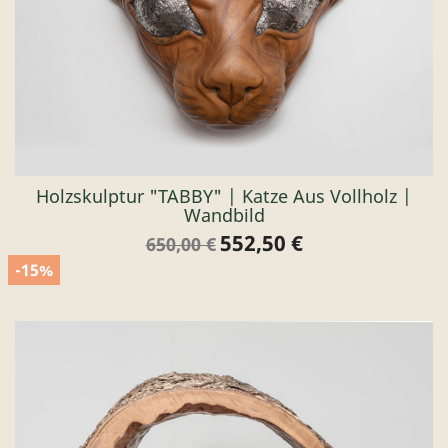
Holzskulptur "TABBY" | Katze Aus Vollholz |
Wandbild
552,50 €
Verkaufspreis
Preis
650,00 €
-15%