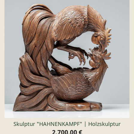
Skulptur "HAHNENKAMPF" | Holzskulptur
2.700,00 €
Preis