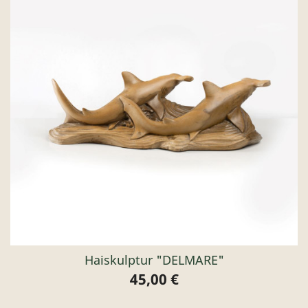
Haiskulptur "DELMARE"
45,00 €
Preis