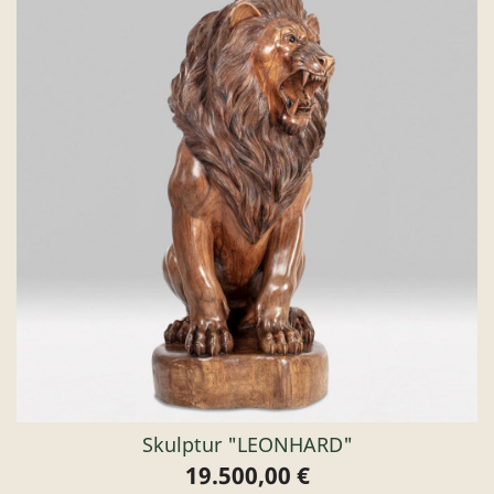
Skulptur "LEONHARD"
19.500,00 €
Preis