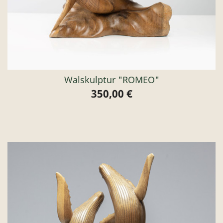
Walskulptur "ROMEO"
350,00 €
Preis