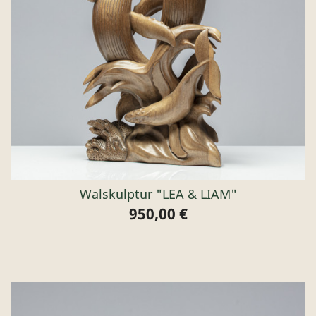
Walskulptur "LEA & LIAM"
950,00 €
Preis