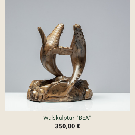
Walskulptur "BEA"
350,00 €
Preis