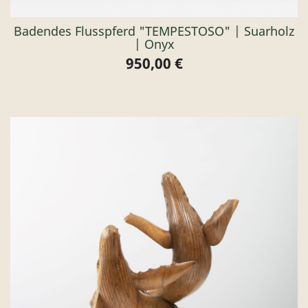
Badendes Flusspferd "TEMPESTOSO" | Suarholz
| Onyx
950,00 €
Preis