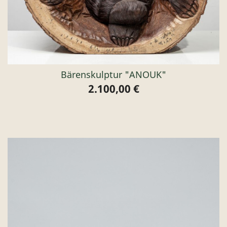
Bärenskulptur "ANOUK"
2.100,00 €
Preis