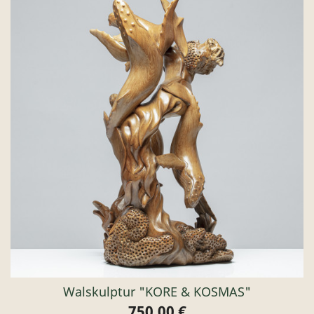
Walskulptur "KORE & KOSMAS"
750,00 €
Preis