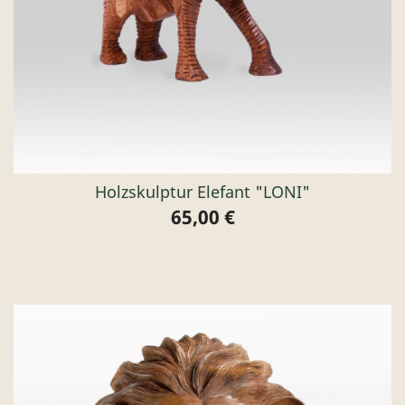
Holzskulptur Elefant "LONI"
65,00 €
Preis