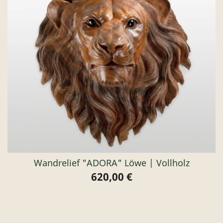
Wandrelief "ADORA" Löwe | Vollholz
620,00 €
Preis