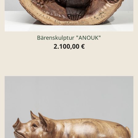
Bärenskulptur "ANOUK"
2.100,00 €
Preis