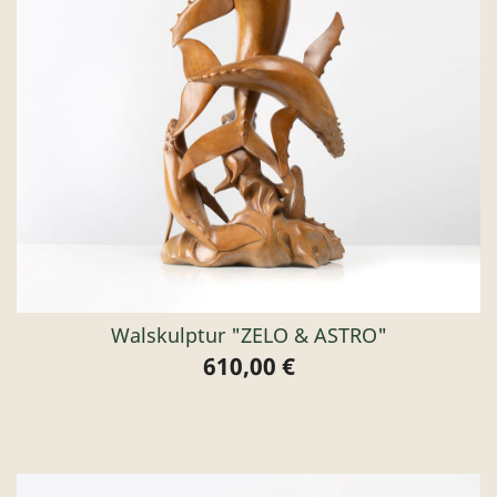
Walskulptur "ZELO & ASTRO"
610,00 €
Preis