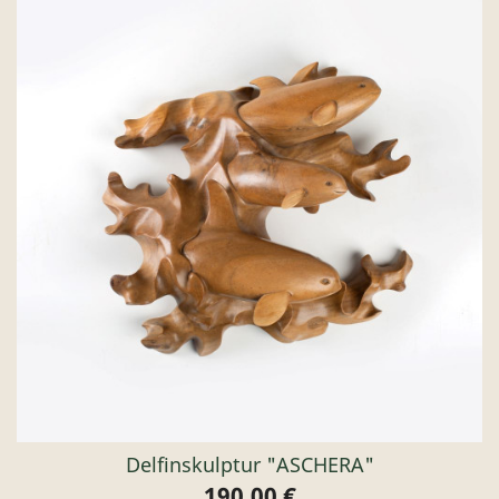
Delfinskulptur "ASCHERA"
190,00 €
Preis