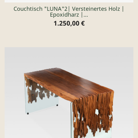
Couchtisch "LUNA"2| Versteinertes Holz |
Epoxidharz |...
1.250,00 €
Preis