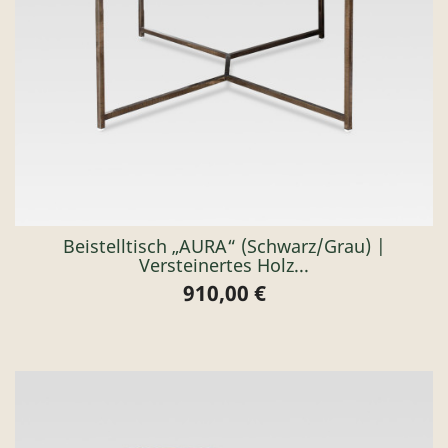
Beistelltisch „AURA“ (schwarz/grau) |
Versteinertes Holz...
910,00 €
Preis