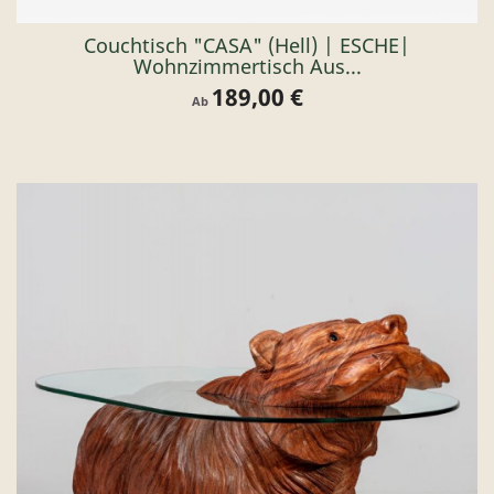
Couchtisch "CASA" (hell) | ESCHE|
Wohnzimmertisch Aus...
189,00 €
Preis
Ab