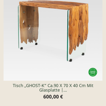
Tisch „GHOST-K“ Ca.90 X 70 X 40 Cm Mit
Glasplatte |...
600,00 €
Preis