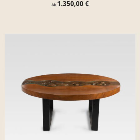
1.350,00 €
Preis
Ab