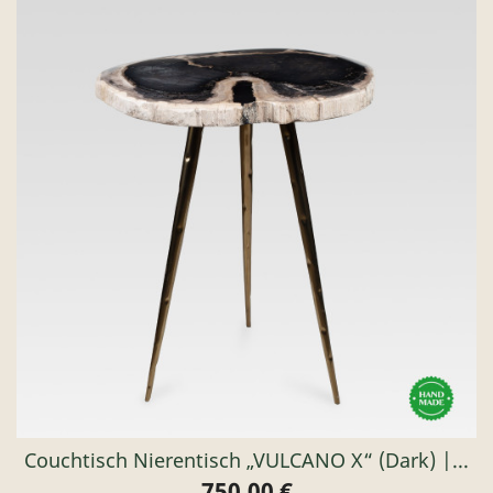
Couchtisch Nierentisch „VULCANO X“ (dark) |...
750,00 €
Preis