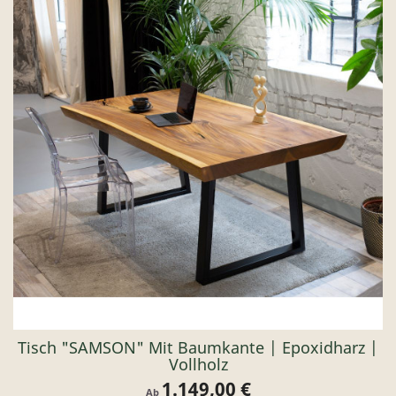
Tisch "SAMSON" Mit Baumkante | Epoxidharz |
Vollholz
1.149,00 €
Preis
Ab