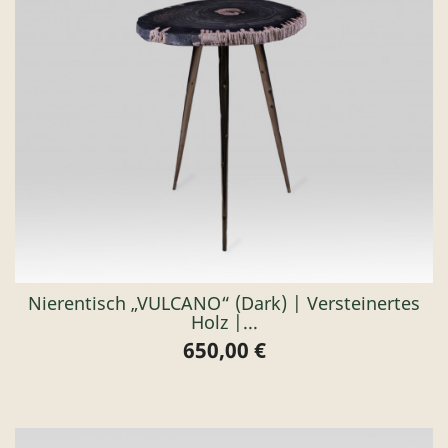
Nierentisch „VULCANO“ (dark) | Versteinertes
Holz |...
650,00 €
Preis