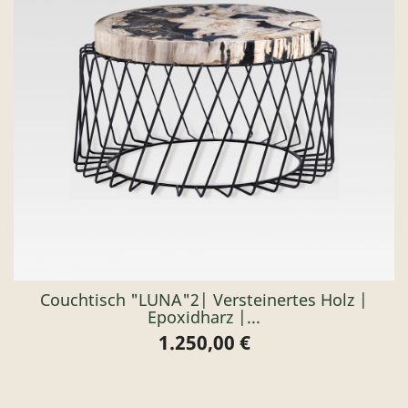
Couchtisch "LUNA"2| Versteinertes Holz |
Epoxidharz |...
1.250,00 €
Preis