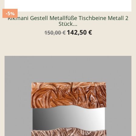
-5%
Rikmani Gestell Metallfüße Tischbeine Metall 2
Stück...
142,50 €
Verkaufspreis
Preis
150,00 €