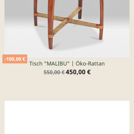
-100,00 €
Tisch "MALIBU" | Öko-Rattan
450,00 €
Verkaufspreis
Preis
550,00 €