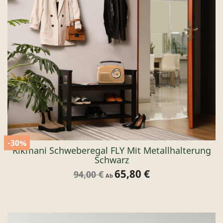
-30%
Rikmani Schweberegal FLY Mit Metallhalterung
Schwarz
65,80 €
Verkaufspreis
Preis
94,00 €
Ab