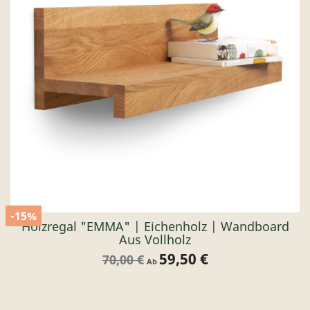
-15%
Holzregal "EMMA" | Eichenholz | Wandboard
Aus Vollholz
59,50 €
Verkaufspreis
Preis
70,00 €
Ab