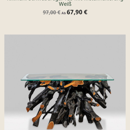
Weiß
67,90 €
Verkaufspreis
Preis
97,00 €
Ab