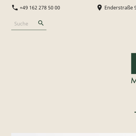
phone
location_on
+49 162 278 50 00
Enderstraße 
