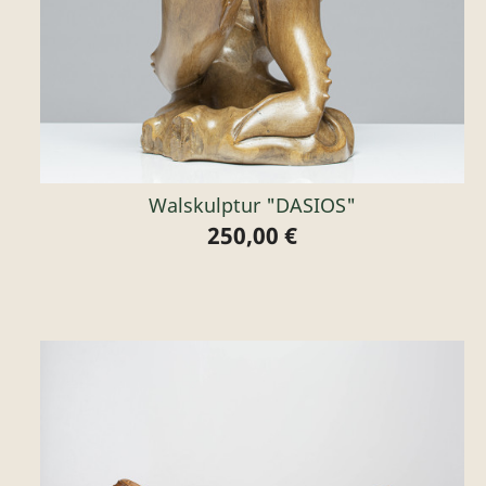
Walskulptur "DASIOS"
250,00 €
Preis