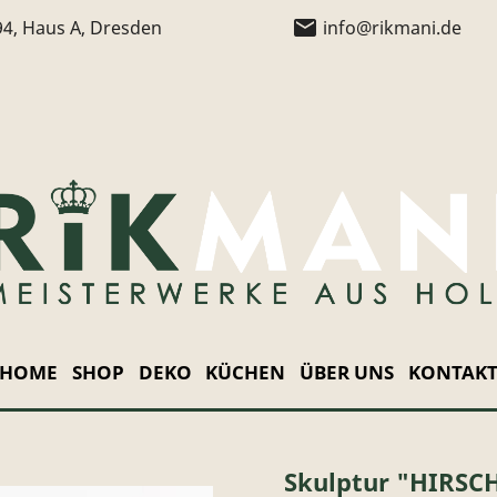
email
94, Haus A, Dresden
info@rikmani.de
HOME
SHOP
DEKO
KÜCHEN
ÜBER UNS
KONTAK
Skulptur "HIRS