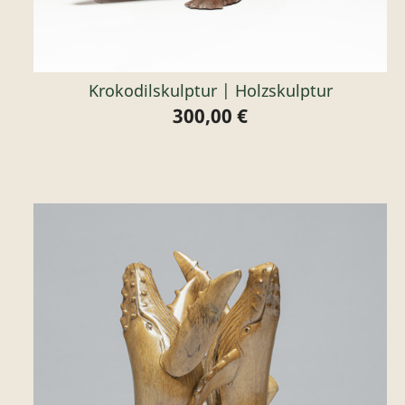
Krokodilskulptur | Holzskulptur
300,00 €
Preis