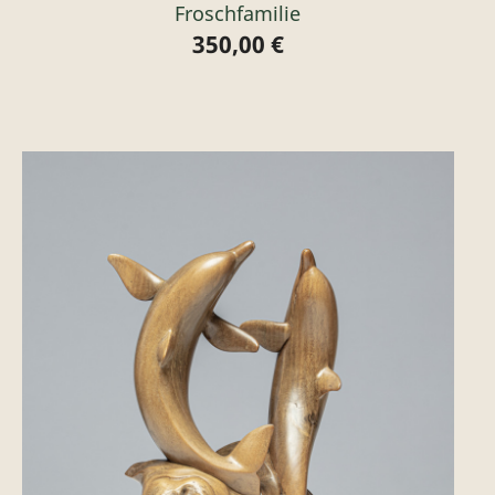
Froschfamilie
350,00 €
Preis